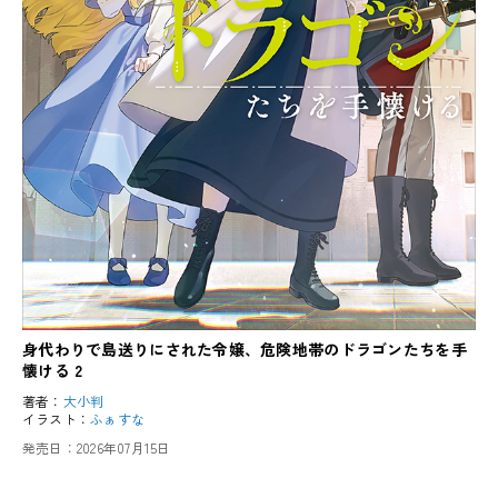
身代わりで島送りにされた令嬢、危険地帯のドラゴンたちを手
懐ける 2
著者：
大小判
イラスト：
ふぁすな
発売日：
2026年07月15日