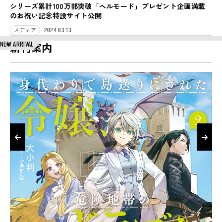
シリーズ累計100万部突破「ヘルモード」プレゼント企画満載
のお祝い記念特設サイト公開
2024.03.13
メディア
NEW ARRIVAL
新刊案内