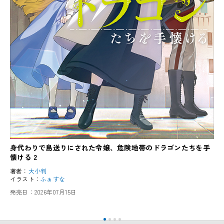
身代わりで島送りにされた令嬢、危険地帯のドラゴンたちを手
懐ける 2
著者：
大小判
イラスト：
ふぁすな
発売日：
2026年07月15日