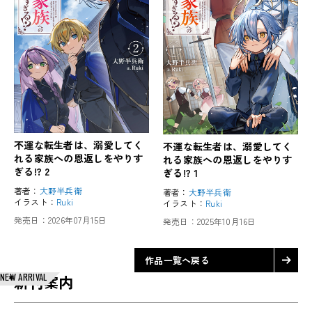
不運な転生者は、溺愛してく
不運な転生者は、溺愛してく
れる家族への恩返しをやりす
れる家族への恩返しをやりす
ぎる!? 2
ぎる!? 1
著者：
大野半兵衛
著者：
大野半兵衛
イラスト：
Ruki
イラスト：
Ruki
発売日：
2026年07月15日
発売日：
2025年10月16日
作品一覧へ戻る
NEW ARRIVAL
新刊案内