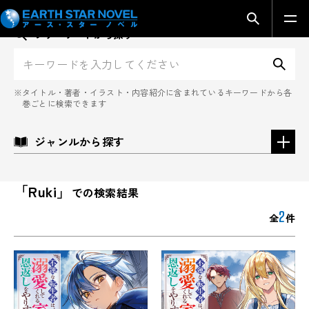
検索モーダ
フリーワードから探す
検
タイトル・著者・イラスト・内容紹介に含まれているキーワードから各
巻ごとに検索できます
ジャンルから探す
「Ruki」
での検索結果
2
全
件