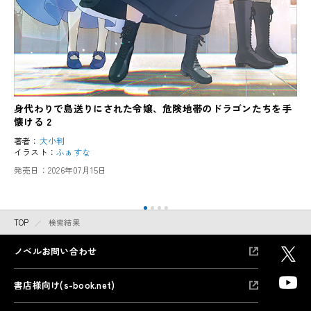
身代わりで島送りにされた令嬢、危険地帯のドラゴンたちを手
懐ける 2
著者：
大小判
イラスト：
ふぁすな
発売日：
2026年07月15日
TOP
検索結果
ノベルお問い合わせ
書店様向け(s-book.net)