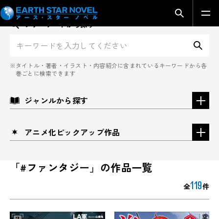
検索モーダ
フリーワードから探す
検
タイトル・著者・イラスト・内容紹介に含まれているキーワードから各
巻ごとに検索できます
ジャンルから探す
アニメ化ピックアップ作品
「#ファンタジー」の作品一覧
119
全
件