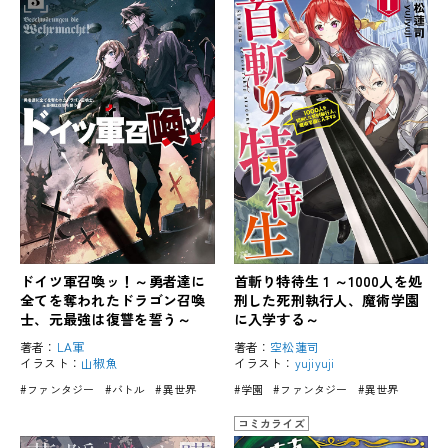
ドイツ軍召喚ッ！～勇者達に
首斬り特待生 1 ～1000人を処
全てを奪われたドラゴン召喚
刑した死刑執行人、魔術学園
士、元最強は復讐を誓う～
に入学する～
著者：
LA軍
著者：
空松蓮司
イラスト：
山椒魚
イラスト：
yujiyuji
#ファンタジー
#バトル
#異世界
#学園
#ファンタジー
#異世界
コミカライズ