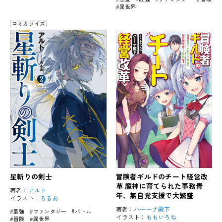
#異世界
コミカライズ
星斬りの剣士
冒険者ギルドのチート経営改
革 魔神に育てられた事務青
著者：
アルト
年、無自覚支援で大繁盛
イラスト：
ろるあ
著者：
ハーーナ殿下
#最強
#ファンタジー
#バトル
イラスト：
ももいろね
#冒険
#異世界