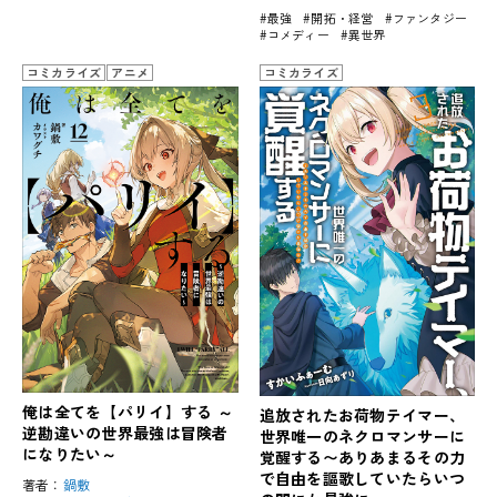
#最強
#開拓・経営
#ファンタジー
#コメディー
#異世界
コミカライズ
アニメ
コミカライズ
俺は全てを【パリイ】する ～
追放されたお荷物テイマー、
逆勘違いの世界最強は冒険者
世界唯一のネクロマンサーに
になりたい～
覚醒する〜ありあまるその力
で自由を謳歌していたらいつ
著者：
鍋敷