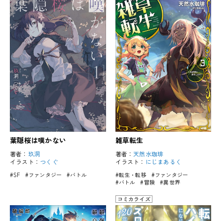
葉隠桜は嘆かない
雑草転生
著者：
玖洞
著者：
天然水珈琲
イラスト：
つくぐ
イラスト：
にじまあるく
#SF
#ファンタジー
#バトル
#転生・転移
#ファンタジー
#バトル
#冒険
#異世界
コミカライズ