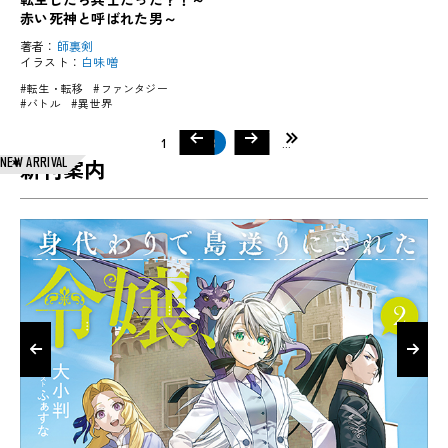
赤い死神と呼ばれた男～
著者：
師裏剣
イラスト：
白味噌
#転生・転移
#ファンタジー
#バトル
#異世界
前のページ
次のページ
最後
1
2
3
4
5
...
NEW ARRIVAL
新刊案内