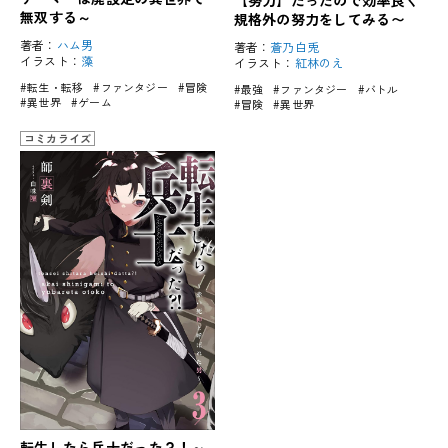
【努力】だったので効率良く
無双する～
規格外の努力をしてみる〜
著者：
ハム男
著者：
蒼乃白兎
イラスト：
藻
イラスト：
紅林のえ
#転生・転移
#ファンタジー
#冒険
#最強
#ファンタジー
#バトル
#異世界
#ゲーム
#冒険
#異世界
コミカライズ
転生したら兵士だった？！～