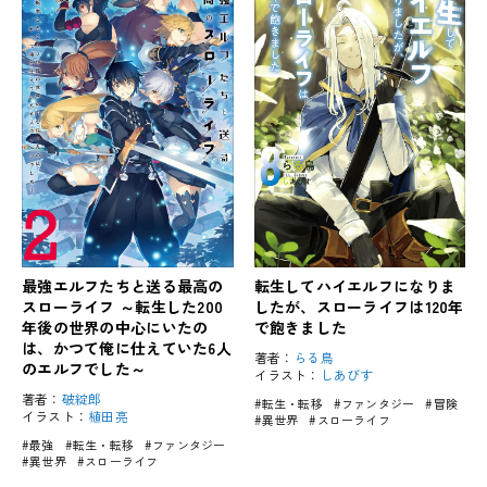
最強エルフたちと送る最高の
転生してハイエルフになりま
スローライフ ～転生した200
したが、スローライフは120年
年後の世界の中心にいたの
で飽きました
は、かつて俺に仕えていた6人
著者：
らる鳥
のエルフでした～
イラスト：
しあびす
著者：
破綻郎
#転生・転移
#ファンタジー
#冒険
イラスト：
植田亮
#異世界
#スローライフ
#最強
#転生・転移
#ファンタジー
#異世界
#スローライフ