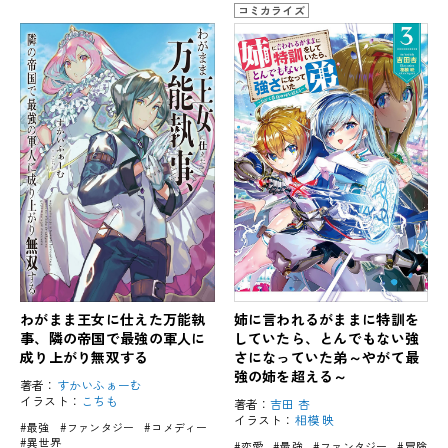
コミカライズ
わがまま王女に仕えた万能執
姉に言われるがままに特訓を
事、隣の帝国で最強の軍人に
していたら、とんでもない強
成り上がり無双する
さになっていた弟～やがて最
強の姉を超える～
著者：
すかいふぁーむ
イラスト：
こちも
著者：
吉田 杏
イラスト：
相模 映
#最強
#ファンタジー
#コメディー
#異世界
#恋愛
#最強
#ファンタジー
#冒険