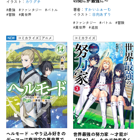
の間にか最強に〜
イラスト：
カワグチ
著者：
すかいふぁーむ
#最強
#ファンタジー
#バトル
イラスト：
日向あずり
#冒険
#異世界
#ファンタジー
#バトル
#冒険
#異世界
#追放
NEW
コミカライズ
アニメ
コミカライズ
ヘルモード ～やり込み好きの
世界最強の努力家 〜才能が
ゲーマーは廃設定の異世界で