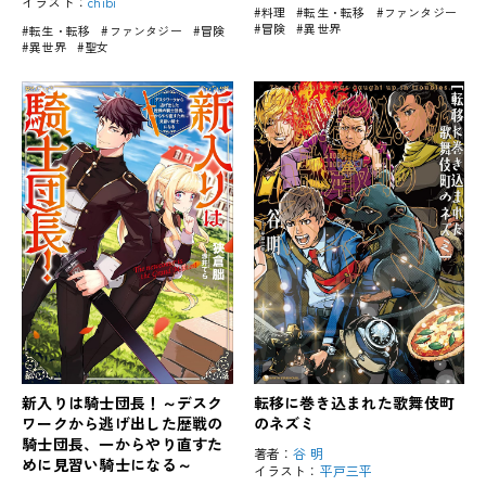
イラスト：
chibi
#料理
#転生・転移
#ファンタジー
#冒険
#異世界
#転生・転移
#ファンタジー
#冒険
#異世界
#聖女
新入りは騎士団長！～デスク
転移に巻き込まれた歌舞伎町
ワークから逃げ出した歴戦の
のネズミ
騎士団長、一からやり直すた
著者：
谷 明
めに見習い騎士になる～
イラスト：
平戸三平