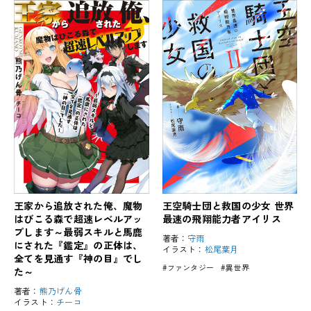
王家から追放された俺、魔物
王空騎士団と救国の少女 世界
はびこる森で超速レベルアッ
最速の飛翔能力者アイリス
プします～最弱スキルと馬鹿
著者：
守雨
にされた『鑑定』の正体は、
イラスト：
松尾葉月
全てを見通す『神の目』でし
#ファンタジー
#異世界
た～
著者：
熊乃げん骨
イラスト：
チーコ