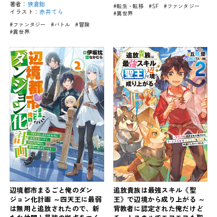
著者：
狭倉朏
#転生・転移
#SF
#ファンタジー
イラスト：
赤井てら
#異世界
#ファンタジー
#バトル
#冒険
#異世界
辺境都市まるごと俺のダン
追放貴族は最強スキル《聖
ジョン化計画 ～四天王に最弱
王》で辺境から成り上がる ～
は無用と追放されたので、新
背教者に認定された俺だけど