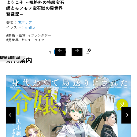
ようこそ ～規格外の特級宝石
師とモフモフ宝石獣の異世界
繁盛記～
著者：
虎戸リア
イラスト：
riritto
#開拓・経営
#ファンタジー
#異世界
#スローライフ
前のページ
次のページ
最後
1
2
3
4
5
...
NEW ARRIVAL
新刊案内