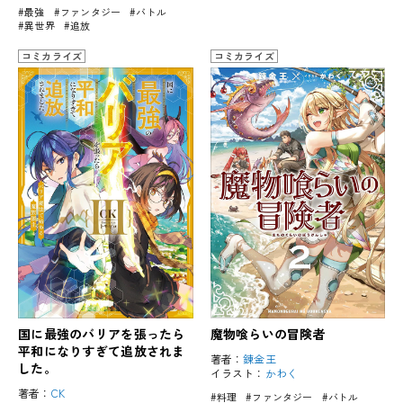
#最強
#ファンタジー
#バトル
#異世界
#追放
コミカライズ
コミカライズ
国に最強のバリアを張ったら
魔物喰らいの冒険者
平和になりすぎて追放されま
著者：
錬金王
した。
イラスト：
かわく
著者：
CK
#料理
#ファンタジー
#バトル