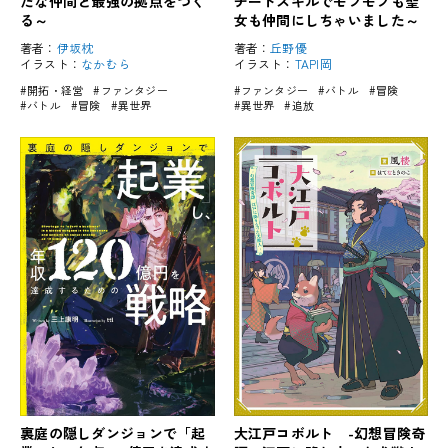
たな仲間と最強の拠点をつく
チートスキルでモフモフも聖
る～
女も仲間にしちゃいました～
著者：
伊坂枕
著者：
丘野優
イラスト：
なかむら
イラスト：
TAPI岡
#開拓・経営
#ファンタジー
#ファンタジー
#バトル
#冒険
#バトル
#冒険
#異世界
#異世界
#追放
裏庭の隠しダンジョンで「起
大江戸コボルト -幻想冒険奇