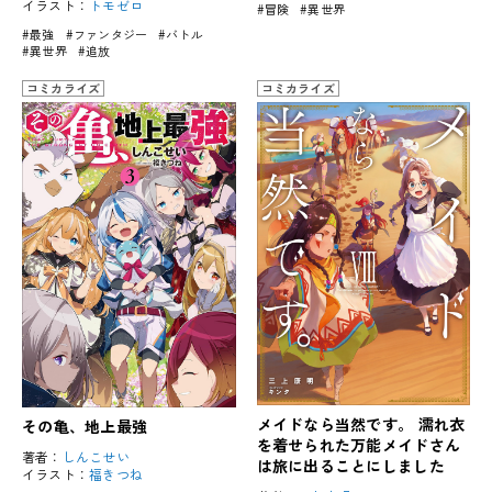
イラスト：
トモゼロ
#冒険
#異世界
#最強
#ファンタジー
#バトル
#異世界
#追放
コミカライズ
コミカライズ
メイドなら当然です。 濡れ衣
その亀、地上最強
を着せられた万能メイドさん
著者：
しんこせい
は旅に出ることにしました
イラスト：
福きつね