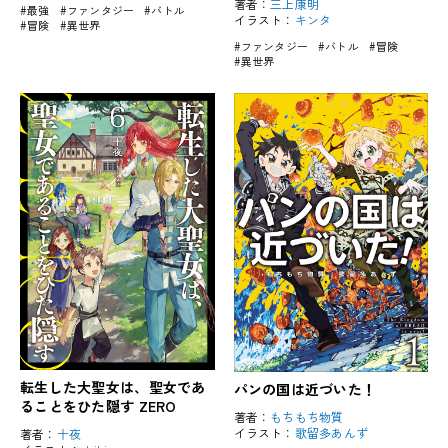
著者：
三上康明
#最強
#ファンタジー
#バトル
イラスト：
キンタ
#冒険
#異世界
#ファンタジー
#バトル
#冒険
#異世界
転生した大聖女は、聖女であ
パンの国は近づいた！
ることをひた隠す ZERO
著者：
もちもち物質
イラスト：
歌留多あんず
著者：
十夜