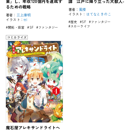
業」し、年収120億円を達成す
譚 江戸に降り立った犬獣人-
るための戦略
著者：
風楼
イラスト：
はてなときのこ
著者：
三上康明
イラスト：
ttl
#歴史
#SF
#ファンタジー
#スローライフ
#開拓・経営
#SF
#ファンタジー
コミカライズ
魔石屋アレキサンドライトへ