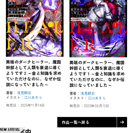
異端のダークヒーラー、魔国
異端のダークヒーラー、魔国
幹部として人類を衰退に導く
幹部として人類を衰退に導く
ようです 2 ～金と知識を求め
ようです 1 ～金と知識を求め
ていただけなのに、なぜか伝
ていただけなのに、なぜか伝
説になっていました～
説になっていました～
著者：
浅見朝志
著者：
浅見朝志
イラスト：
江川あきら
イラスト：
江川あきら
発売日：
2025年11月14日
発売日：
2025年06月13日
作品一覧へ戻る
NEW ARRIVAL
新刊案内