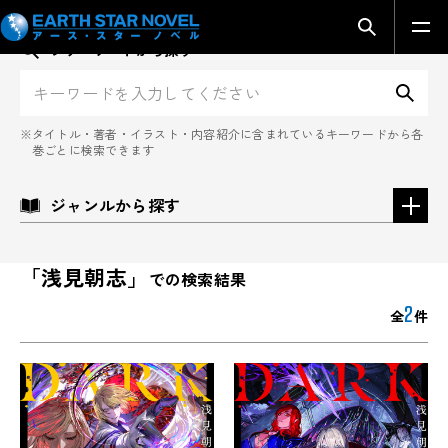
検索モーダ
フリーワードから探す
検
タイトル・著者・イラスト・内容紹介に含まれているキーワードから各
巻ごとに検索できます
ジャンルから探す
「浅見朝志」
での検索結果
2
全
件