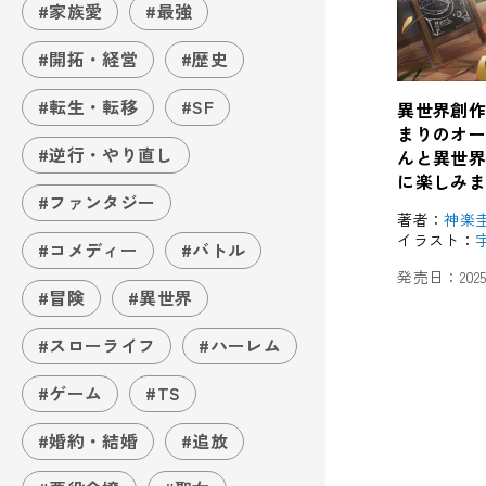
#家族愛
#最強
#開拓・経営
#歴史
#転生・転移
#SF
異世界創作
まりのオ
#逆行・やり直し
んと異世
に楽しみ
#ファンタジー
著者：
神楽
イラスト：
#コメディー
#バトル
発売日：
20
#冒険
#異世界
#スローライフ
#ハーレム
#ゲーム
#TS
#婚約・結婚
#追放