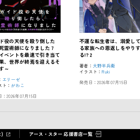
ド役の天使を殴り倒した
不運な転生者は、溺愛し
死霊術師になりました 7
る家族への恩返しをやり
イベントを最速で引き当て
る!? 2
果、世界が終焉を迎えるそ
著者：
大野半兵衛
す～
イラスト：
Ruki
：
エリーゼ
発売日：
2026年07月15日
スト：
がわこ
日：
2026年07月15日
アース・スター 応援書店一覧
)