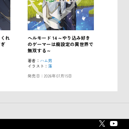
てくれ
ヘルモード 14～やり込み好き
すぎ
のゲーマーは廃設定の異世界で
無双する～
著者：
ハム男
イラスト：
藻
発売日：
2026年07月15日