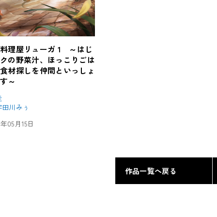
料理屋リューガ 1 ～はじ
ークの野菜汁、ほっこりごは
界食材探しを仲間といっしょ
ます～
圭
宇田川みぅ
25年05月15日
作品一覧へ戻る