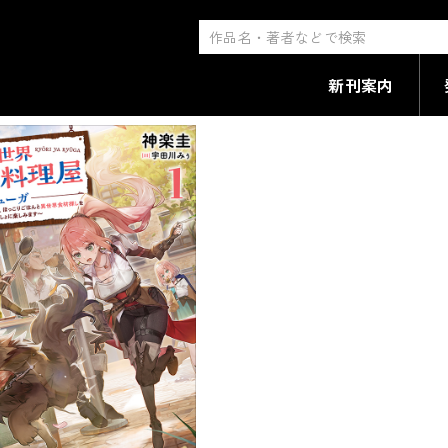
田川みぅ」
での検索結果
新刊案内