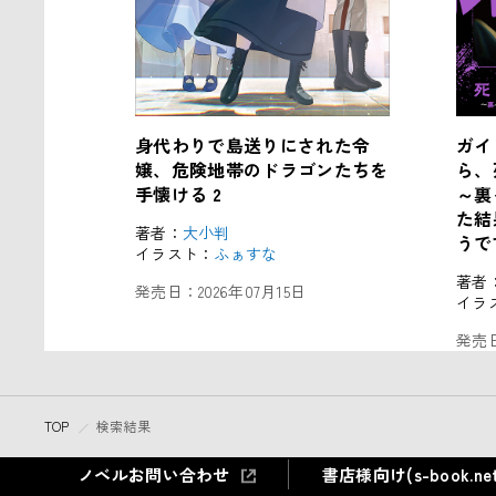
身代わりで島送りにされた令
ガイ
嬢、危険地帯のドラゴンたちを
ら、
手懐ける 2
～裏
た結
著者：
大小判
うで
イラスト：
ふぁすな
著者
発売日：
2026年07月15日
イラ
発売
TOP
検索結果
ノベルお問い合わせ
書店様向け(s-book.net