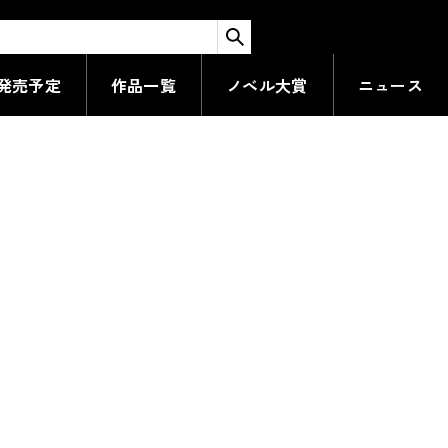
1
全
件
検索する
発売予定
作品一覧
ノベル大賞
ニュース