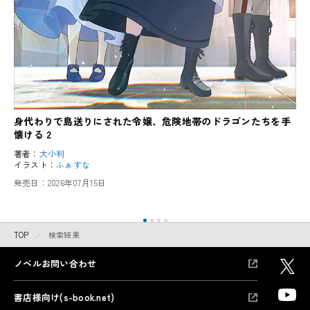
身代わりで島送りにされた令嬢、危険地帯のドラゴンたちを手
懐ける 2
著者：
大小判
イラスト：
ふぁすな
発売日：
2026年07月15日
TOP
検索結果
ノベルお問い合わせ
書店様向け(s-book.net)