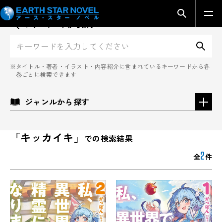
検索モーダ
フリーワードから探す
検
タイトル・著者・イラスト・内容紹介に含まれているキーワードから各
巻ごとに検索できます
ジャンルから探す
「キッカイキ」
での検索結果
2
全
件