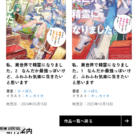
私、異世界で精霊になりまし
私、異世界で精霊になりまし
た。2 なんだか最強っぽいけ
た。1 なんだか最強っぽいけ
ど、ふわふわ気楽に生きたい
ど、ふわふわ気楽に生きたい
と思います
と思います
著者：
かっぱん
著者：
かっぱん
イラスト：
キッカイキ
イラスト：
キッカイキ
発売日：
2024年05月15日
発売日：
2023年10月18日
作品一覧へ戻る
NEW ARRIVAL
新刊案内