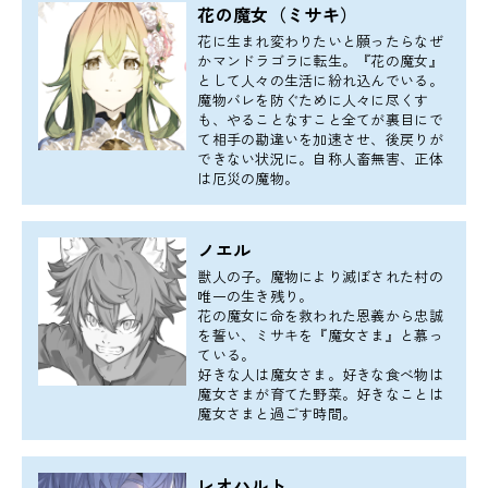
花の魔女（ミサキ）
花に生まれ変わりたいと願ったらなぜ
かマンドラゴラに転生。『花の魔女』
として人々の生活に紛れ込んでいる。
魔物バレを防ぐために人々に尽くす
も、やることなすこと全てが裏目にで
て相手の勘違いを加速させ、後戻りが
できない状況に。自称人畜無害、正体
は厄災の魔物。
ノエル
獣人の子。魔物により滅ぼされた村の
唯一の生き残り。
花の魔女に命を救われた恩義から忠誠
を誓い、ミサキを『魔女さま』と慕っ
ている。
好きな人は魔女さま。好きな食べ物は
魔女さまが育てた野菜。好きなことは
魔女さまと過ごす時間。
レオハルト