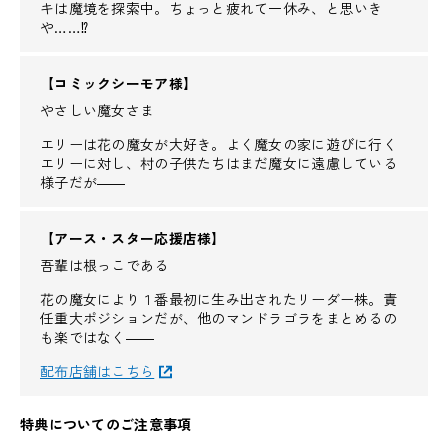
キは魔境を探索中。ちょっと疲れて一休み、と思いき
や……⁉
【コミックシーモア様】
やさしい魔女さま
エリーは花の魔女が大好き。よく魔女の家に遊びに行く
エリーに対し、村の子供たちはまだ魔女に遠慮している
様子だが――
【アース・スター応援店様】
吾輩は根っこである
花の魔女により１番最初に生み出されたリーダー株。責
任重大ポジションだが、他のマンドラゴラをまとめるの
も楽ではなく――
配布店舗はこちら
特典についてのご注意事項