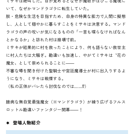
ミサキは絶叫した。目が覚めるとなぜか魔物がはびこる魔境に
いて、なぜかマンドラゴラに転生していた。
脱・危険な生活を目指すため、自身の特異な能力で人間に擬態
し、人として穏やかに暮らすことをミサキは決意する。マンド
ラゴラの声の呪いが気になるものの「一言も喋らなければなん
とかなるか」と訪れた村は崩壊寸前。
ミサキが結果的に村を救ったことにより、何も語らない救世主
に村人たちは大騒ぎ。勘違いも加速し、やがてミサキは〝花の
魔女〟として崇められることに――
不審な噂を聞き付けた聖騎士や宮廷魔導士が村に出入りするよ
うになり、ミサキは戦慄する。
（私の正体がバレたら討伐なのでは……⁉）
臆病な無自覚最強魔女（※マンドラゴラ）が繰り広げるフルス
ロットル勘違いファンタジー開幕――！
登場人物紹介