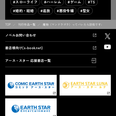
#スローライフ
#ハーレム
#ゲーム
#TS
#婚約・結婚
#追放
#悪役令嬢
#聖女
TOP
刊行作品一覧
魔物（マンドラゴラ）ってバレたら討伐ですか？ ～花
ノベルお問い合わせ
書店様向け(s-book.net)
アース・スター 応援書店一覧