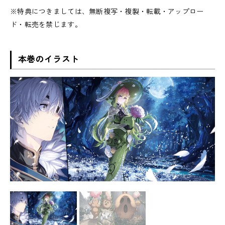
※特典につきましては、無断複写・複製・転載・アップロー
ド・転売を禁じます。
本巻のイラスト