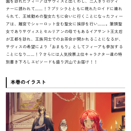
園を訪れたフィーアはサヴィスと出くわし、二人きりのディ
ナーに誘われて……！？プリシラとともに現れたロイドに連れ
られて、王城勤めの聖女たちに会いに行くことになったフィー
アは、離宮でシャーロット含む聖女に挨拶を行い……。筆頭聖
女でありサヴィスとセルリアンの母でもあるイアサント王太后
が王都を訪れ、王族同士でのお茶会が開かれることになるが、
サヴィスの希望により「おまもり」としてフィーアも参加する
ことになり……！？さらには人気投票上位キャラクター達の特
別書き下ろしエピソードも盛り沢山でお届け！！
本巻のイラスト