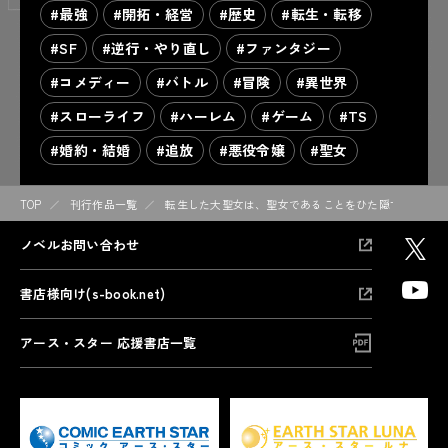
#最強
#開拓・経営
#歴史
#転生・転移
#SF
#逆行・やり直し
#ファンタジー
#コメディー
#バトル
#冒険
#異世界
#スローライフ
#ハーレム
#ゲーム
#TS
#婚約・結婚
#追放
#悪役令嬢
#聖女
TOP
刊行作品一覧
転生した大聖女は、聖女であることをひた隠す
転
ノベルお問い合わせ
書店様向け(s-book.net)
アース・スター 応援書店一覧