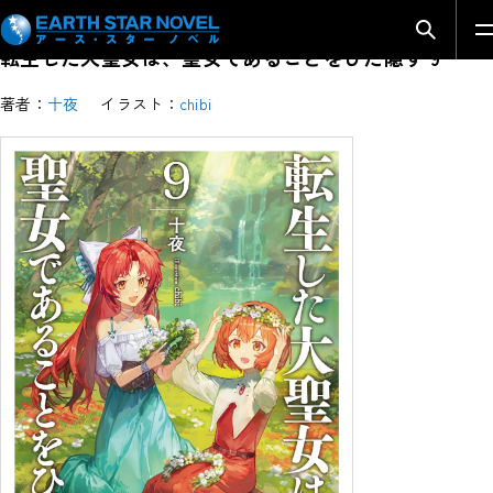
検索モ
転生した大聖女は、聖女であることをひた隠す 9
著者：
十夜
イラスト：
chibi