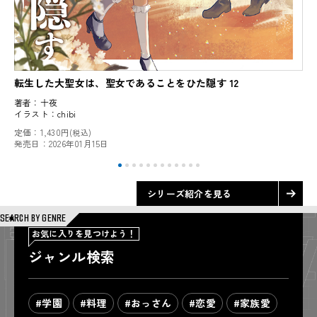
転生した大聖女は、聖女であることをひた隠す 12
著者：
十夜
イラスト：
chibi
定価：
1,430円
(税込)
発売日：
2026年01月15日
シリーズ紹介を見る
SEARCH BY GENRE
お気に入りを見つけよう！
ジャンル検索
#学園
#料理
#おっさん
#恋愛
#家族愛