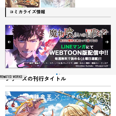
コミカライズ情報
RELATED WORKS
シリーズの刊行タイトル