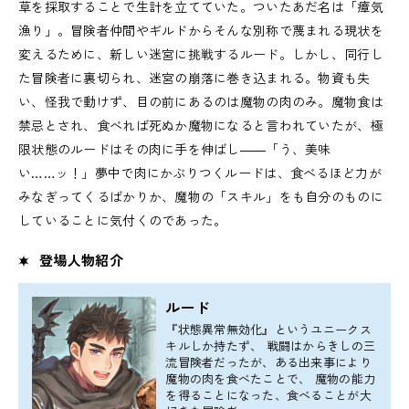
草を採取することで生計を立てていた。ついたあだ名は「瘴気
漁り」。冒険者仲間やギルドからそんな別称で蔑まれる現状を
変えるために、新しい迷宮に挑戦するルード。しかし、同行し
た冒険者に裏切られ、迷宮の崩落に巻き込まれる。物資も失
い、怪我で動けず、目の前にあるのは魔物の肉のみ。魔物食は
禁忌とされ、食べれば死ぬか魔物になると言われていたが、極
限状態のルードはその肉に手を伸ばし――「う、美味
い……ッ！」夢中で肉にかぶりつくルードは、食べるほど力が
みなぎってくるばかりか、魔物の「スキル」をも自分のものに
していることに気付くのであった。
登場人物紹介
ルード
『状態異常無効化』というユニークス
キルしか持たず、 戦闘はからきしの三
流冒険者だったが、ある出来事により
魔物の肉を食べたことで、 魔物の能力
を得ることになった、食べることが大