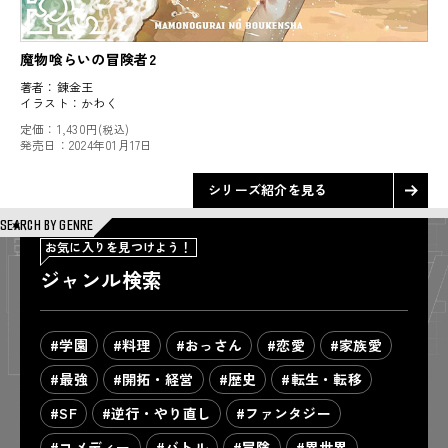
魔物喰らいの冒険者2
著者：
錬金王
イラスト：
かわく
定価：
1,430円
(税込)
発売日：
2024年01月17日
シリーズ紹介を見る
SEARCH BY GENRE
お気に入りを見つけよう！
ジャンル検索
#学園
#料理
#おっさん
#恋愛
#家族愛
#最強
#開拓・経営
#歴史
#転生・転移
#SF
#逆行・やり直し
#ファンタジー
#コメディー
#バトル
#冒険
#異世界