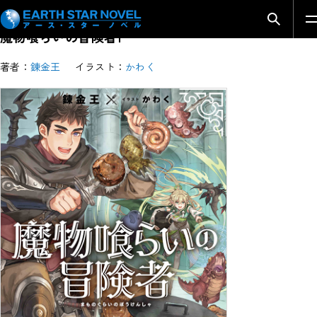
検索モ
魔物喰らいの冒険者1
著者：
錬金王
イラスト：
かわく