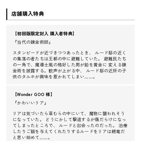
店舗購入特典
【初回版限定封入 購入者特典】
『当代の錬金術師』
スタンピードが近づきつつあったとき、 ルード邸の近く
の集落の者たちは王都の中に避難していた。 避難民たち
の一角で、魔導士風の格好した男が鉛を黄金に 変える錬
金術を披露する。歓声が上がる中、 ルード邸の近所の子
供のタルホが興味を惹かれてしまい……。
【Wonder GOO 様】
『かわいいリア』
リアは気づいたら草むらの中にいて、魔物に襲われそう
になっていた。 どうにかして撃退するが傷だらけになっ
てしまったところで、 ルードと出会ったのだった。 治療
したりご飯を与えてくれたりするルードをリアは親竜だ
と思い始めて……。