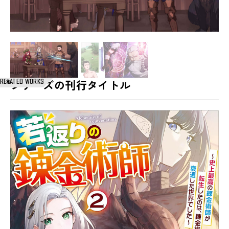
RELATED WORKS
シリーズの刊行タイトル