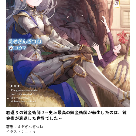
若返りの錬金術師 2～史上最高の錬金術師が転生したのは、錬
金術が衰退した世界でした～
著者：
えぞぎんぎつね
イラスト：
ユウマ