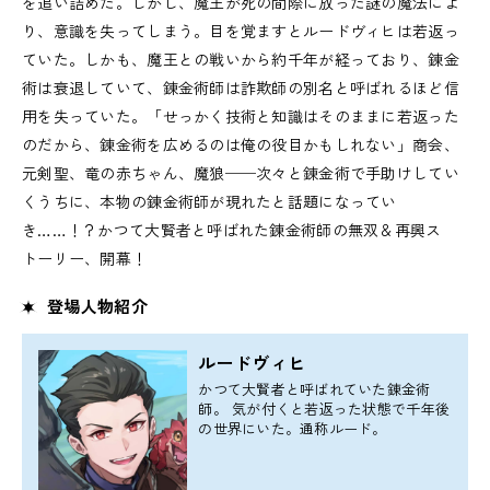
を追い詰めた。しかし、魔王が死の間際に放った謎の魔法によ
り、意識を失ってしまう。目を覚ますとルードヴィヒは若返っ
ていた。しかも、魔王との戦いから約千年が経っており、錬金
術は衰退していて、錬金術師は詐欺師の別名と呼ばれるほど信
用を失っていた。「せっかく技術と知識はそのままに若返った
のだから、錬金術を広めるのは俺の役目かもしれない」商会、
元剣聖、竜の赤ちゃん、魔狼──次々と錬金術で手助けしてい
くうちに、本物の錬金術師が現れたと話題になってい
き……！？かつて大賢者と呼ばれた錬金術師の無双＆再興ス
トーリー、開幕！
登場人物紹介
ルードヴィヒ
かつて大賢者と呼ばれていた錬金術
師。 気が付くと若返った状態で千年後
の世界にいた。通称ルード。