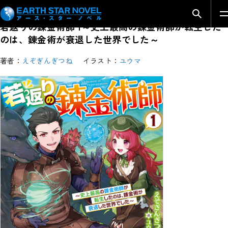
検索モ
若返りの錬金術師 1～史上最高の錬金術師が転生した
のは、錬金術が衰退した世界でした～
著者：
えぞぎんぎつね
イラスト：
ユウマ