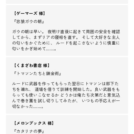
【ゲーマーズ 様】
『忠狼ガウの朝』
ガウの朝は早い。 夜明け直後に起きて周囲の安全を確認
してから、まずリアの寝相を直す。 そして大好きな主人
の匂いをかぐために、 ルードを起こさないように慎重に
匂いをかぎ始めて……。
【くまざわ書店 様】
『トマソンたちと錬金術』
ルードに武器を作ってもらった翌日にトマソンは部下た
ちを連れ、 道場を借りて訓練を開始した。良い武器をも
らっても使いこなせるか どうかは俺たち次第だと意気込
んで巻き藁を試し切りしてみたが、 いつもの手応えが一
切なかった……。
【メロンブックス 様】
『カタリナの夢』