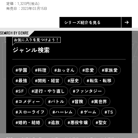
定価：
1,320円
(税込)
発売日：
2023年03月15日
シリーズ紹介を見る
SEARCH BY GENRE
お気に入りを見つけよう！
ジャンル検索
#学園
#料理
#おっさん
#恋愛
#家族愛
#最強
#開拓・経営
#歴史
#転生・転移
#SF
#逆行・やり直し
#ファンタジー
#コメディー
#バトル
#冒険
#異世界
#スローライフ
#ハーレム
#ゲーム
#TS
#婚約・結婚
#追放
#悪役令嬢
#聖女