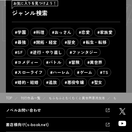
お気に入りを見つけよう！
ジャンル検索
#学園
#料理
#おっさん
#恋愛
#家族愛
#最強
#開拓・経営
#歴史
#転生・転移
#SF
#逆行・やり直し
#ファンタジー
#コメディー
#バトル
#冒険
#異世界
#スローライフ
#ハーレム
#ゲーム
#TS
#婚約・結婚
#追放
#悪役令嬢
#聖女
TOP
刊行作品一覧
もふもふとむくむくと異世界漂流生活
もふもふと
ノベルお問い合わせ
書店様向け(s-book.net)