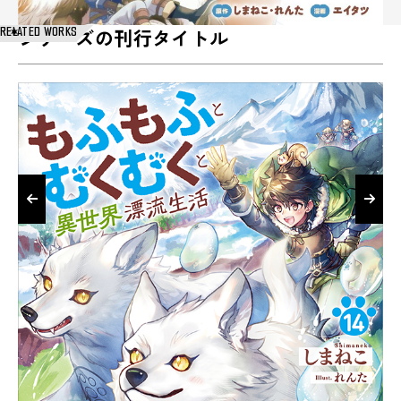
RELATED WORKS
シリーズの刊行タイトル