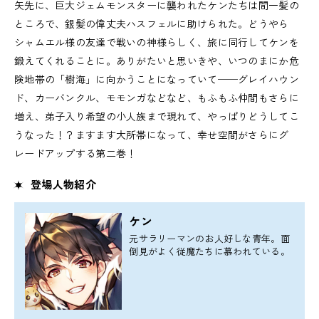
矢先に、巨大ジェムモンスターに襲われたケンたちは間一髪の
ところで、銀髪の偉丈夫ハスフェルに助けられた。どうやら
シャムエル様の友達で戦いの神様らしく、旅に同行してケンを
鍛えてくれることに。ありがたいと思いきや、いつのまにか危
険地帯の「樹海」に向かうことになっていて──グレイハウン
ド、カーバンクル、モモンガなどなど、もふもふ仲間もさらに
増え、弟子入り希望の小人族まで現れて、やっぱりどうしてこ
うなった！？ますます大所帯になって、幸せ空間がさらにグ
レードアップする第二巻！
登場人物紹介
ケン
元サラリーマンのお人好しな青年。面
倒見がよく従魔たちに慕われている。