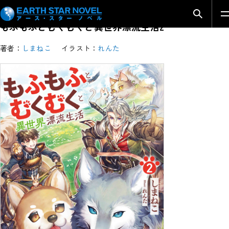
検索モ
もふもふとむくむくと異世界漂流生活2
著者：
しまねこ
イラスト：
れんた