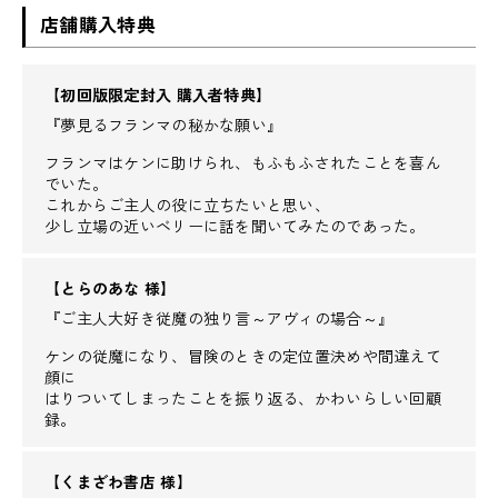
店舗購入特典
【初回版限定封入 購入者特典】
『夢見るフランマの秘かな願い』
フランマはケンに助けられ、もふもふされたことを喜ん
でいた。
これからご主人の役に立ちたいと思い、
少し立場の近いベリーに話を聞いてみたのであった。
【とらのあな 様】
『ご主人大好き従魔の独り言～アヴィの場合～』
ケンの従魔になり、冒険のときの定位置決めや間違えて
顔に
はりついてしまったことを振り返る、かわいらしい回顧
録。
【くまざわ書店 様】