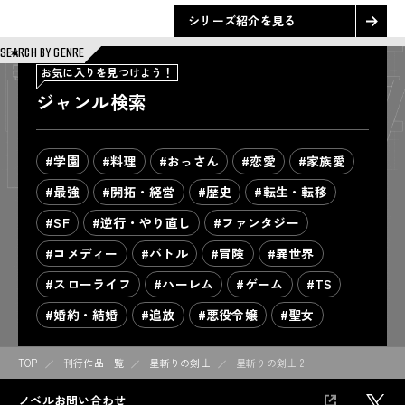
シリーズ紹介を見る
SEARCH BY GENRE
お気に入りを見つけよう！
ジャンル検索
#学園
#料理
#おっさん
#恋愛
#家族愛
#最強
#開拓・経営
#歴史
#転生・転移
#SF
#逆行・やり直し
#ファンタジー
#コメディー
#バトル
#冒険
#異世界
#スローライフ
#ハーレム
#ゲーム
#TS
#婚約・結婚
#追放
#悪役令嬢
#聖女
TOP
刊行作品一覧
星斬りの剣士
星斬りの剣士 2
ノベルお問い合わせ