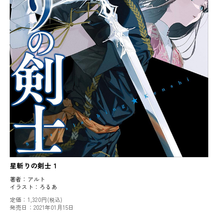
星斬りの剣士 1
著者：
アルト
イラスト：
ろるあ
定価：
1,320円
(税込)
発売日：
2021年01月15日