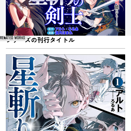
RELATED WORKS
シリーズの刊行タイトル