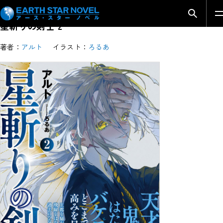
検索モ
星斬りの剣士 2
著者：
アルト
イラスト：
ろるあ