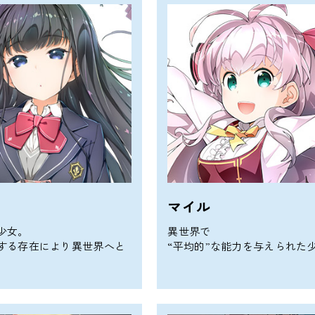
マイル
少女。
異世界で
する存在により異世界へと
“平均的”な能力を与えられた
。