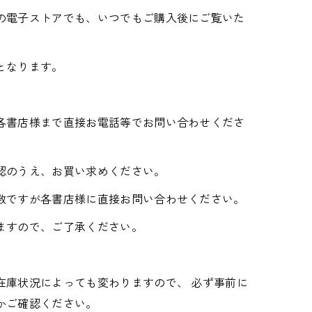
の電子ストアでも、いつでもご購入後にご覧いた
となります。
各書店様まで直接お電話等でお問い合わせくださ
認のうえ、お買い求めください。
数ですが各書店様に直接お問い合わせください。
ますので、ご了承ください。
在庫状況によっても変わりますので、 必ず事前に
かご確認ください。