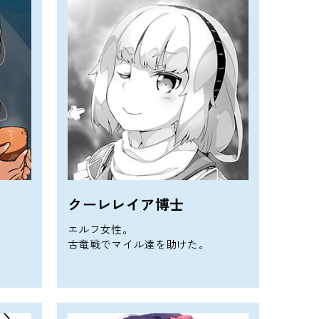
クーレレイア博士
エルフ女性。
古竜戦でマイル達を助けた。