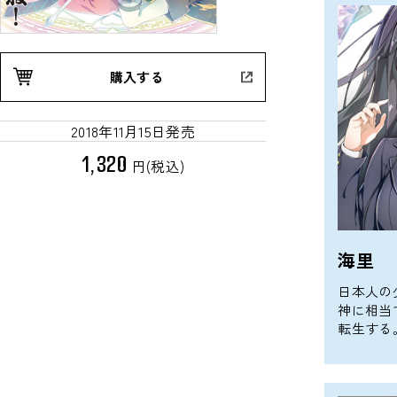
購入する
2018年11月15日発売
1,320
円(税込)
海里
日本人の
神に相当
転生する