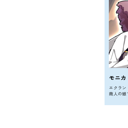
モニカ
エクラン
商人の娘