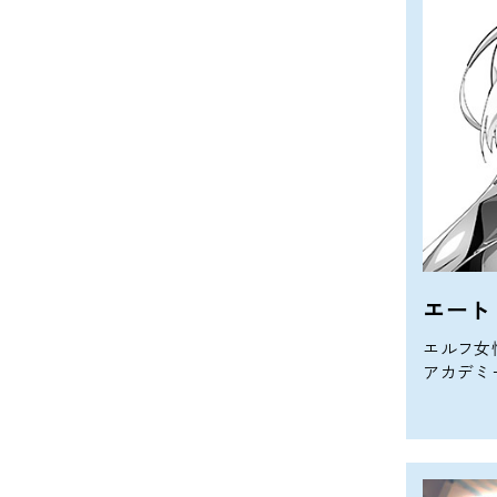
エート
エルフ女
アカデミ