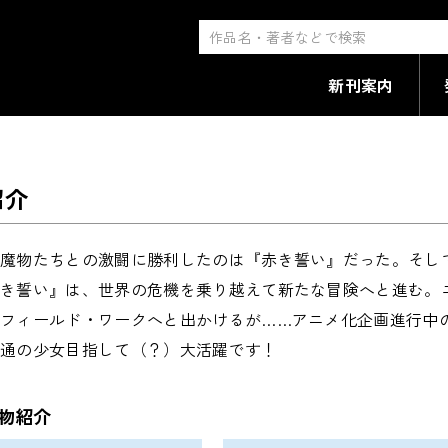
能力は平均値でって言ったよね
新刊案内
ＵＮＡ
イラスト：
亜方逸樹
紹介
な魔物たちとの激闘に勝利したのは『赤き誓い』だった。そし
赤き誓い』は、世界の危機を乗り越えて新たな冒険へと進む。
フィールド・ワークへと出かけるが……アニメ化企画進行中
普通の少女目指して（？）大活躍です！
物紹介