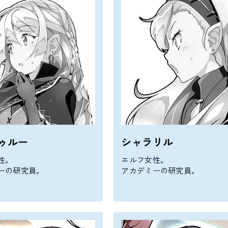
ゥルー
シャラリル
性。
エルフ女性。
ーの研究員。
アカデミーの研究員。