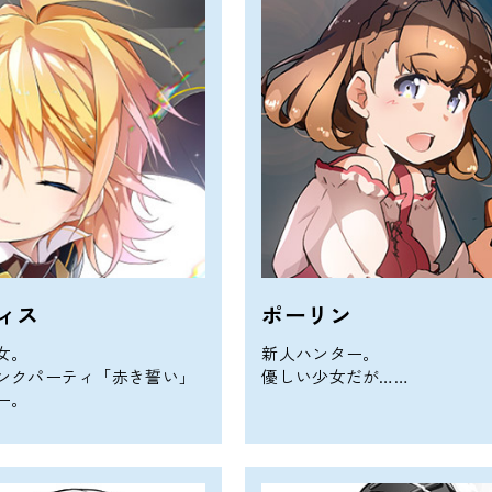
ィス
ポーリン
女。
新人ハンター。
ンクパーティ「赤き誓い」
優しい少女だが……
ー。