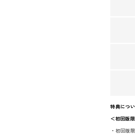
特典につ
＜初回版
・初回版