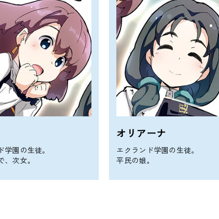
オリアーナ
ド学園の生徒。
エクランド学園の生徒。
で、次女。
平民の娘。