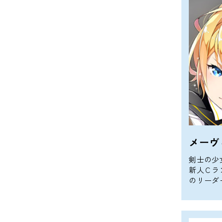
メーヴ
剣士の少
新人Ｃラ
のリーダ