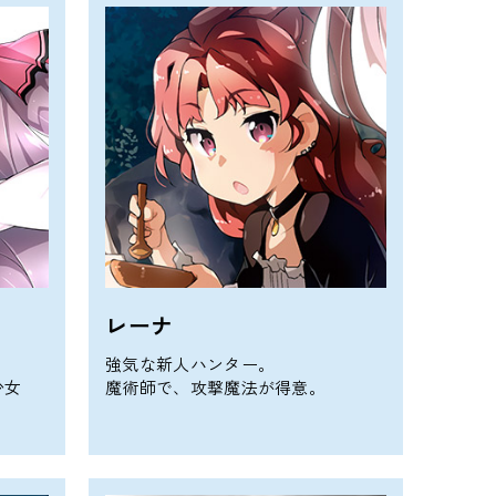
レーナ
強気な新人ハンター。
少女
魔術師で、攻撃魔法が得意。