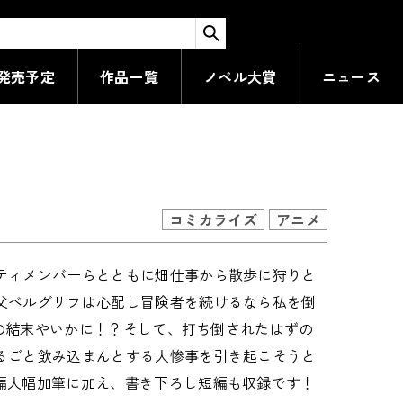
た娘がSランクになって
検索する
発売予定
作品一覧
ノベル大賞
ニュース
コミカライズ
アニメ
ティメンバーらとともに畑仕事から散歩に狩りと
父ベルグリフは心配し冒険者を続けるなら私を倒
いの結末やいかに！？そして、打ち倒されたはずの
るごと飲み込まんとする大惨事を引き起こそうと
編大幅加筆に加え、書き下ろし短編も収録です！