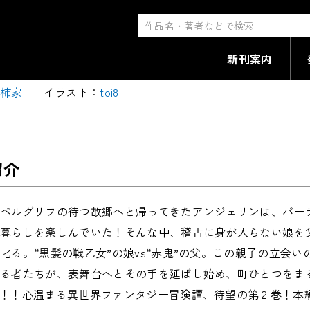
者になりたいと都に出て行っ
新刊案内
司柿家
イラスト：
toi8
紹介
父ベルグリフの待つ故郷へと帰ってきたアンジェリンは、パー
舎暮らしを楽しんでいた！そんな中、稽古に身が入らない娘を
叱る。“黒髪の戦乙女”の娘vs“赤鬼”の父。この親子の立会
する者たちが、表舞台へとその手を延ばし始め、町ひとつをま
！！心温まる異世界ファンタジー冒険譚、待望の第２巻！本