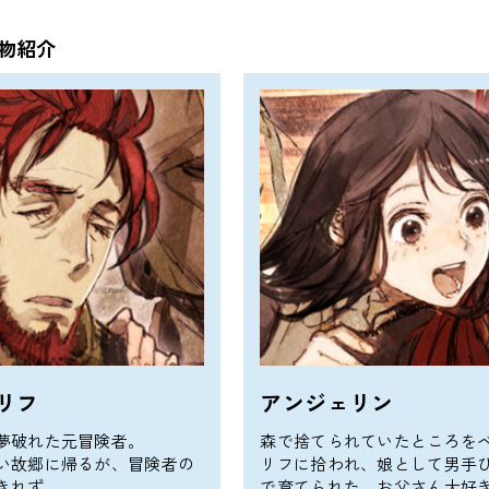
物紹介
リフ
アンジェリン
夢破れた元冒険者。
森で捨てられていたところを
い故郷に帰るが、冒険者の
リフに拾われ、娘として男手
きれず
で育てられた。お父さん大好