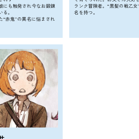
娘にも触発され今なお鍛錬
ランク冒険者。“黒髪の戦乙女
いる。
名を持つ。
た“赤鬼”の異名に悩まされ
サ