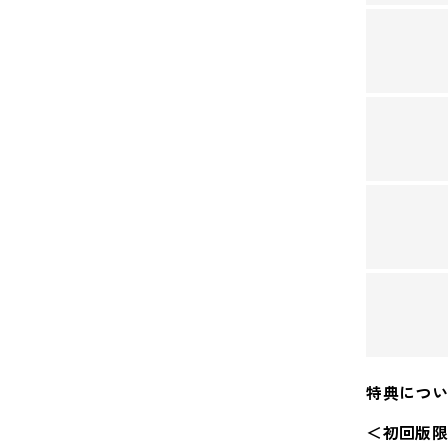
特典につ
＜初回版