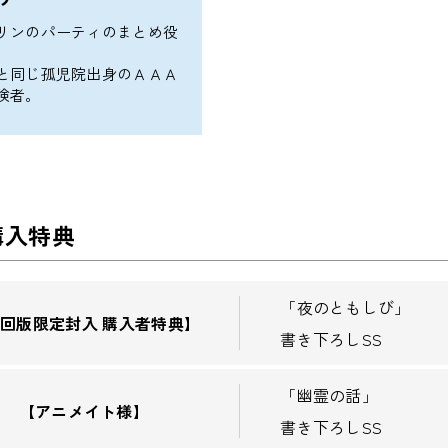
リンのパーティのまとめ役
。
と同じ孤児院出身のＡＡＡ
険者。
購入特典
「夜のともしび」
回版限定封入 購入者特典】
書き下ろしSS
「幽霊の話」
【アニメイト様】
書き下ろしSS