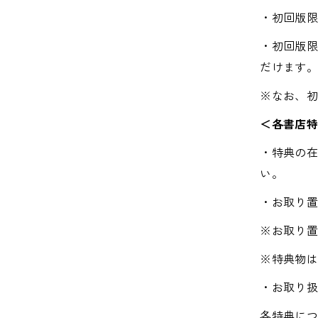
・初回版
・初回版
だけます
※なお、
＜各書店
・特典の
い。
・お取り
※お取り
※特典物
・お取り
各特典につ