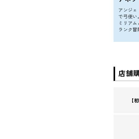
アンジェ
で弓使い
ミリアム
ランク冒
店舗
【初