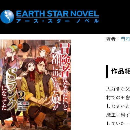
冒険
た 2
著者：
門
作品
大好きな
村での田
しなさいと
魔王に組
していた…