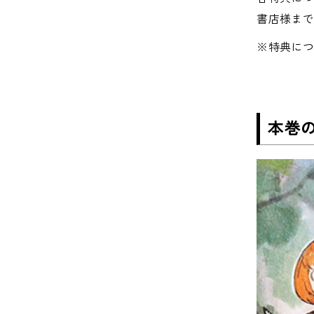
書店様ま
※特典に
本巻