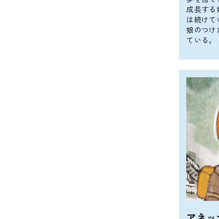
成長する
は続けて
娘のつけ
ている。
アネッ