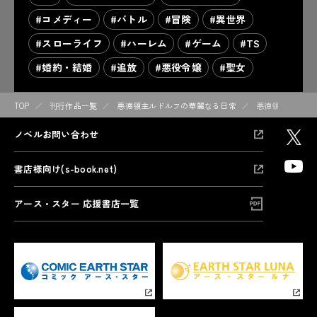
#コメディー
#バトル
#冒険
#異世界
#スローライフ
#ハーレム
#ゲーム
#TS
#婚約・結婚
#追放
#悪役令嬢
#聖女
TOP
刊行作品一覧
悪徳領主ルドルフの華麗なる日常
悪徳領主ルドル
ノベルお問い合わせ
書店様向け(s-book.net)
アース・スター 応援書店一覧