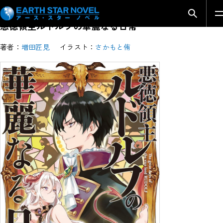
検索モ
悪徳領主ルドルフの華麗なる日常
著者：
増田匠見
イラスト：
さかもと侑