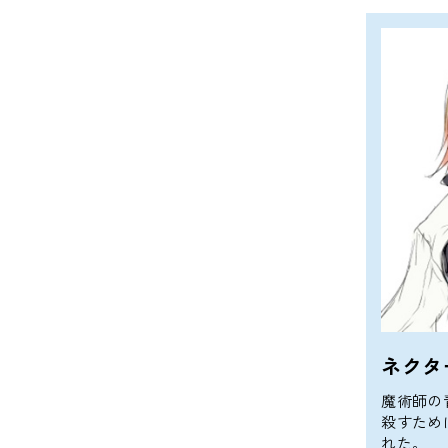
ネクタ
魔術師の
殺すため
れた。