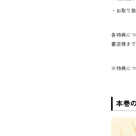
・お取り
各特典につ
書店様ま
※特典に
本巻