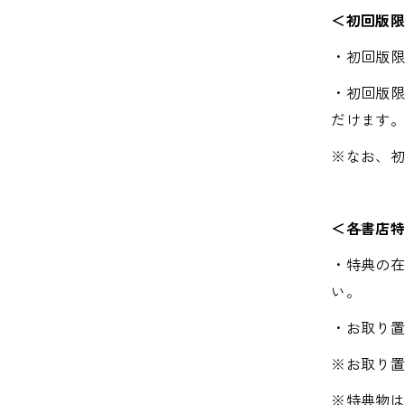
＜初回版
・初回版
・初回版
だけます
※なお、
＜各書店
・特典の
い。
・お取り
※お取り
※特典物