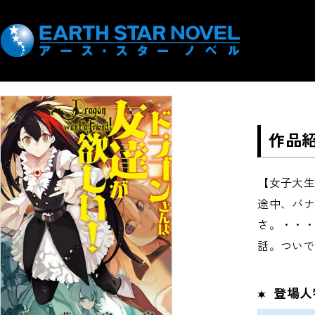
ドラ
著者：
道
作品
【女子大生
途中、バ
さ。・・
話。つい
登場人