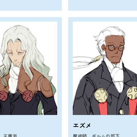
エズメ
。王尊派。
魔術師。ギルムの部下。