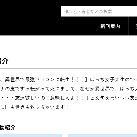
ゴンさんは友達が欲しい！
新刊案内
草家守
イラスト：
白味噌
紹介
、異世界で最強ドラゴンに転生！！！】ぼっち女子大生の”わ
ナナの皮ですっ転がって死にまして、なぜか異世界で、ぼっち
・・・・友達欲しいのに意味ねえよ！！！と文句を言いつつ友
でに国も世界も救っちゃいます！
物紹介