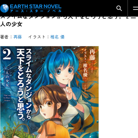
検索モ
スライムなダンジョンから天下をとろうと思う。 2 二
人の少女
著者：
再藤
イラスト：
椎名 優