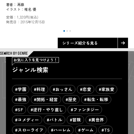
著者：
再藤
イラスト：
椎名 優
定価：
1,320円
(税込)
発売日：
2015年12月15日
シリーズ紹介を見る
SEARCH BY GENRE
お気に入りを見つけよう！
ジャンル検索
#学園
#料理
#おっさん
#恋愛
#家族愛
#最強
#開拓・経営
#歴史
#転生・転移
#SF
#逆行・やり直し
#ファンタジー
#コメディー
#バトル
#冒険
#異世界
#スローライフ
#ハーレム
#ゲーム
#TS