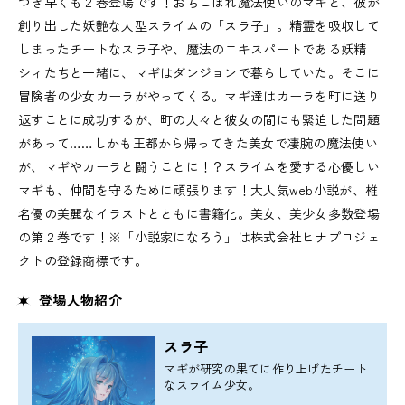
つき早くも２巻登場です！おちこぼれ魔法使いのマギと、彼が
創り出した妖艶な人型スライムの「スラ子」。精霊を吸収して
しまったチートなスラ子や、魔法のエキスパートである妖精
シィたちと一緒に、マギはダンジョンで暮らしていた。そこに
冒険者の少女カーラがやってくる。マギ達はカーラを町に送り
返すことに成功するが、町の人々と彼女の間にも緊迫した問題
があって……しかも王都から帰ってきた美女で凄腕の魔法使い
が、マギやカーラと闘うことに！？スライムを愛する心優しい
マギも、仲間を守るために頑張ります！大人気web小説が、椎
名優の美麗なイラストとともに書籍化。美女、美少女多数登場
の第２巻です！※「小説家になろう」は株式会社ヒナプロジェ
クトの登録商標です。
登場人物紹介
スラ子
マギが研究の果てに作り上げたチート
なスライム少女。