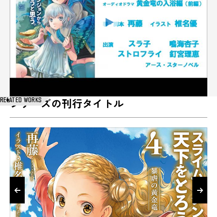
RELATED WORKS
シリーズの刊行タイトル