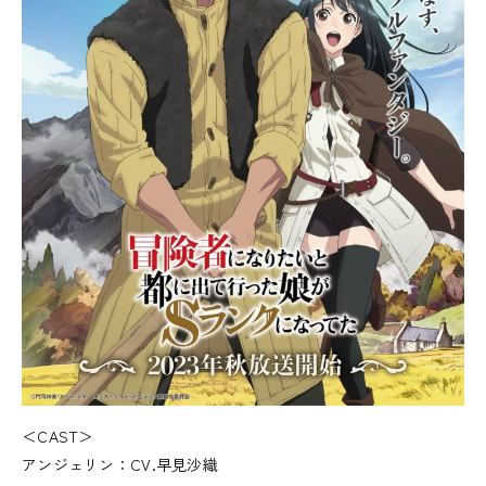
＜CAST＞
アンジェリン：CV.早見沙織