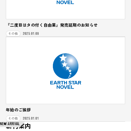
『二度目はタの付く自由業』発売延期のお知らせ
2025.01.09
その他
年始のご挨拶
2025.01.01
その他
NEW ARRIVAL
新刊案内