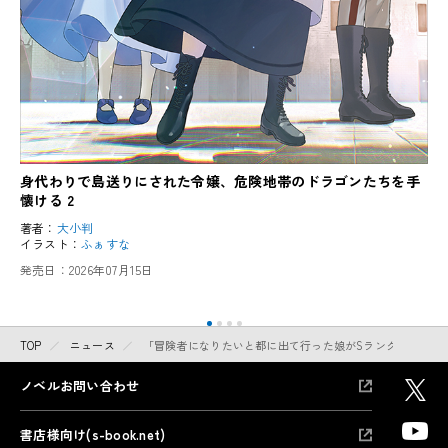
身代わりで島送りにされた令嬢、危険地帯のドラゴンたちを手
懐ける 2
著者：
大小判
イラスト：
ふぁすな
発売日：
2026年07月15日
TOP
ニュース
「冒険者になりたいと都に出て行った娘がSランクになってた」
ノベルお問い合わせ
書店様向け(s-book.net)