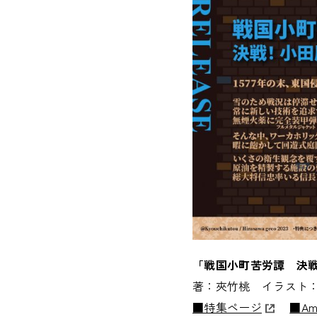
「戦国小町苦労譚 決戦
著：夾竹桃 イラスト
■特集ページ
■Am