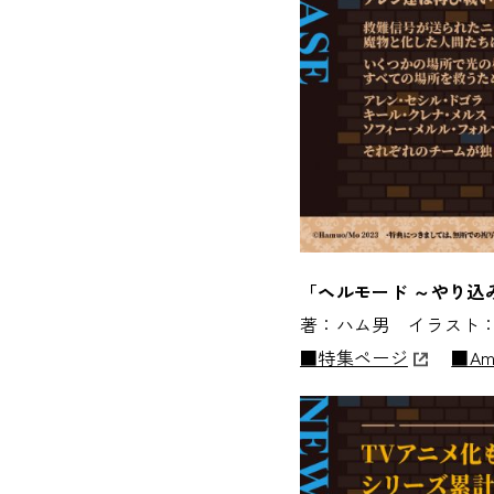
「ヘルモード ～やり込
著：ハム男 イラスト
■特集ページ
■Am