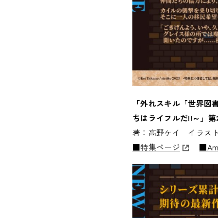
「外れスキル「世界図
ちはライフルだ!!～」第
著：高野ケイ イラスト：ri
■特集ページ
■Am