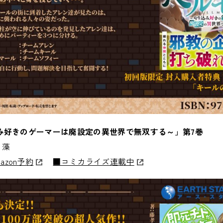
み好きのゲーマーは廃設定の異世界で無双する～」第7巻
：藻
azon予約
■コミカライズ連載中