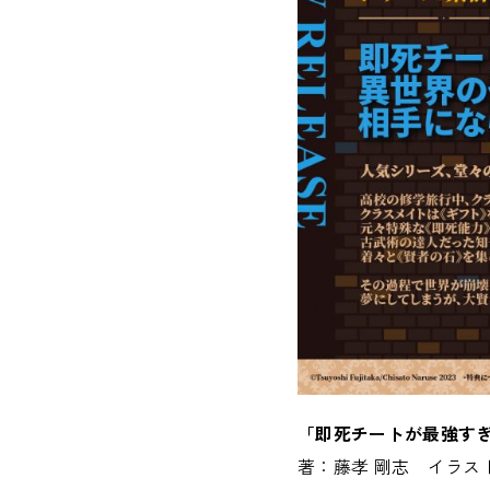
「即死チートが最強すぎ
著：藤孝 剛志 イラス