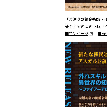
「若返りの錬金術師 ～
著：えぞぎんぎつね 
■特集ページ
■Am