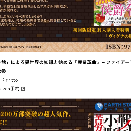
書館」による異世界の知識と始める『産業革命』～ファイアー
2巻
ritto
azon予約