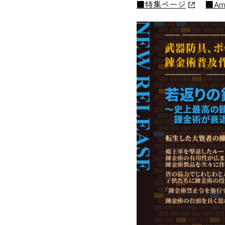
■特集ページ
■Am