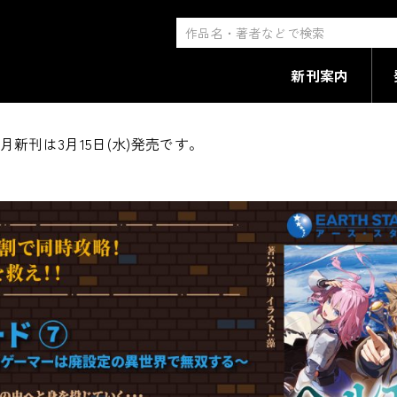
月15日(水)発売新刊＆書店特
新刊案内
月新刊は3月15日(水)発売です。