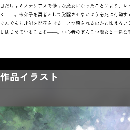
目だけはミステリアスで儚げな魔女になったことにより、レ
く――。末弟子を勇者として覚醒させないよう必死に行動す
ぐんぐんと才能を開花させる。いつ殺されるのかと怯えるア
しはじめていることを――。小心者のぽんこつ魔女と一途な
#逆行・やり直し
#ファンタジー
#コメディー
#異世界
作品イラスト