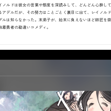
イノルドは彼女の言葉や態度を深読みして、どんどん心酔し
るアデルだが、その努力はことごとく裏目に出て、レイノル
デルは知らなかった。末弟子が、始末に負えないほど師匠を
執着勇者の勘違いコメディ。