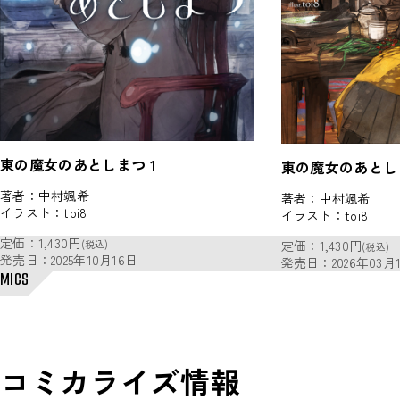
東の魔女のあとしまつ 1
東の魔女のあとしま
著者：
中村颯希
著者：
中村颯希
イラスト：
toi8
イラスト：
toi8
定価：
1,430円
(税込)
定価：
1,430円
(税込)
発売日：
2025年10月16日
発売日：
2026年03月
MICS
コミカライズ情報