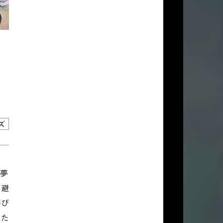
ズ
知夢
回避
浴び
見た