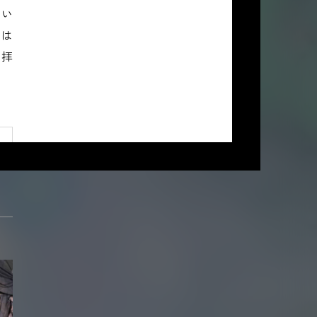
てい
ドは
崇拝