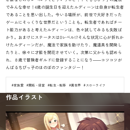
でみんな幸せ！4歳の誕生日を迎えたルディーンは自身が転生者
であることを思い出した。今いる場所が、前世で大好きだった
ゲームにそっくりな世界だということも。転生者であればチー
ト能力があると考えたルディーンは、色々試してみるも失敗ば
かり。おまけにステータスは0レベル!?そんな状況に心が折れか
けたルディーンだが、魔法で家族を助けたり、魔道具を開発し
たりと、徐々に才能を開花させていく。次第に父からも認めら
れ、８歳で冒険者ギルドに登録することになり――コツコツが
んばるちびっ子のほのぼのファンタジー！
#家族愛
#開拓・経営
#転生・転移
#異世界
#スローライフ
作品イラスト