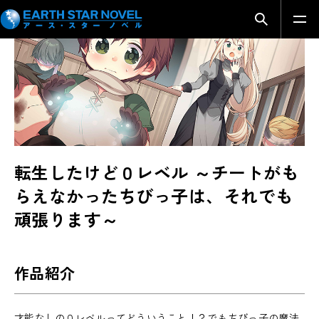
SERIES INTRODUCTION
検索モーダ
転生したけど０レベル ～チートがも
らえなかったちびっ子は、それでも
頑張ります～
作品紹介
才能なしの０レベルってどういうこと！？でもちびっ子の魔法