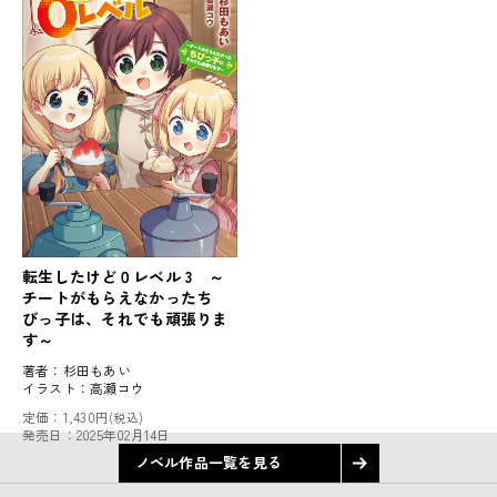
転生したけど０レベル 3 ～
チートがもらえなかったち
びっ子は、それでも頑張りま
す～
著者：
杉田もあい
イラスト：
高瀬コウ
定価：
1,430円
(税込)
発売日：
2025年02月14日
ノベル作品一覧を見る