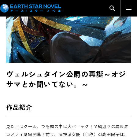
SERIES INTRODUCTION
検索モーダ
ヴェルシュタイン公爵の再誕～オジ
サマとか聞いてない。～
作品紹介
見た目はクール、でも頭の中は大パニック！？綱渡りの異世界
コメディ劇場開幕！前世、演技派女優（自称）の高田陽子は、