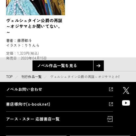
ヴェルシュタイン公爵の再誕
～オジサマとか聞いてない。
～
著者：
藤原都斗
イラスト：
りりんら
定価：
1,320円
(税込)
発売日：
2020年04月15日
ノベル作品一覧を見る
TOP
刊行作品一覧
ヴェルシュタイン公爵の再誕～オジサマとか聞いてない
ノベルお問い合わせ
書店様向け(s-book.net)
アース・スター 応援書店一覧