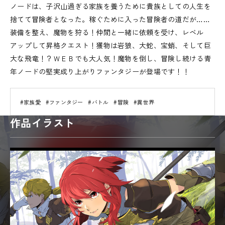
ノードは、子沢山過ぎる家族を養うために貴族としての人生を
捨てて冒険者となった。稼ぐために入った冒険者の道だが……
装備を整え、魔物を狩る！仲間と一緒に依頼を受け、レベル
アップして昇格クエスト！獲物は岩狼、大蛇、宝蛸、そして巨
大な飛竜！？ＷＥＢでも大人気！魔物を倒し、冒険し続ける青
年ノードの堅実成り上がりファンタジーが登場です！！
#家族愛
#ファンタジー
#バトル
#冒険
#異世界
作品イラスト