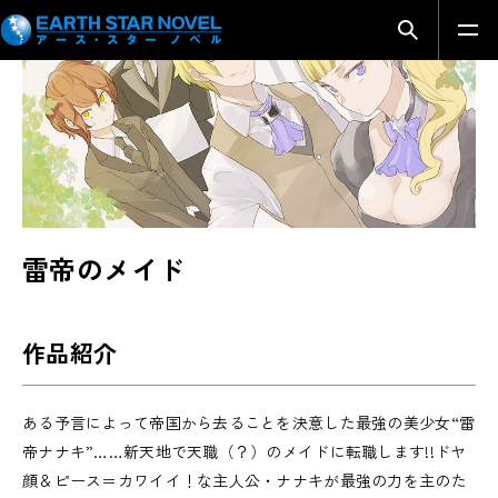
SERIES INTRODUCTION
検索モーダ
雷帝のメイド
作品紹介
ある予言によって帝国から去ることを決意した最強の美少女“雷
帝ナナキ”……新天地で天職（？）のメイドに転職します!!ドヤ
顔＆ピース＝カワイイ！な主人公・ナナキが最強の力を主のた