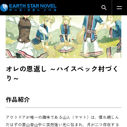
SERIES INTRODUCTION
検索モーダ
オレの恩返し ～ハイスペック村づく
り～
作品紹介
アウトドアが唯一の趣味である山人（ヤマト）は、慣れ親しん
だはずの里山登山中に突然強い光に包まれ、月が二つ存在する