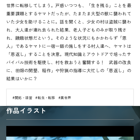
世界に転移してしまう。戸惑いつつも、「生き残る」ことを最
重要課題とするヤマトだったが、たまたま大型の獣に襲われて
いた少女を助けることに。話を聞くと、少女の村は盗賊に襲わ
れ、大人達が連れ去られた結果、老人子どものみが取り残さ
れ、饑餓状態だという。そのような状況にもかかわらず「恩
人」であるヤマトに一宿一飯の施しをする村人達へ、ヤマトは
「恩返し」することを決意。現代知識とアウトドアで培ったサ
バイバル技術を駆使し、村を救おうと奮闘する！ 武器の改良
に、田畑の開墾、稲作」や狩猟の指導に大忙しの「恩返し」の
結果はいかに？
#開拓・経営
#転生・転移
#異世界
作品イラスト