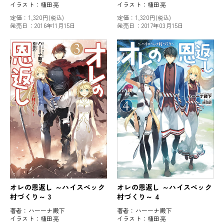
イラスト：
植田亮
イラスト：
植田亮
定価：
1,320円
定価：
1,320円
(税込)
(税込)
発売日：
2016年11月15日
発売日：
2017年03月15日
オレの恩返し ～ハイスペック
オレの恩返し ～ハイスペック
村づくり～ 3
村づくり～ 4
著者：
ハーーナ殿下
著者：
ハーーナ殿下
イラスト：
植田亮
イラスト：
植田亮